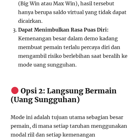
(Big Win atau Max Win), hasil tersebut
hanya berupa saldo virtual yang tidak dapat
dicairkan.
Dapat Menimbulkan Rasa Puas Diri:
Kemenangan besar dalam demo kadang
membuat pemain terlalu percaya diri dan
mengambil risiko berlebihan saat beralih ke
mode uang sungguhan.
Opsi 2: Langsung Bermain
(Uang Sungguhan)
Mode ini adalah tujuan utama sebagian besar
pemain, di mana setiap taruhan menggunakan
modal riil dan setiap kemenangan