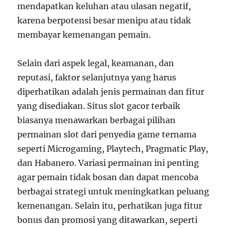
mendapatkan keluhan atau ulasan negatif,
karena berpotensi besar menipu atau tidak
membayar kemenangan pemain.
Selain dari aspek legal, keamanan, dan
reputasi, faktor selanjutnya yang harus
diperhatikan adalah jenis permainan dan fitur
yang disediakan. Situs slot gacor terbaik
biasanya menawarkan berbagai pilihan
permainan slot dari penyedia game ternama
seperti Microgaming, Playtech, Pragmatic Play,
dan Habanero. Variasi permainan ini penting
agar pemain tidak bosan dan dapat mencoba
berbagai strategi untuk meningkatkan peluang
kemenangan. Selain itu, perhatikan juga fitur
bonus dan promosi yang ditawarkan, seperti