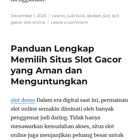
Posted
Tags
December 1, 2025
casino
,
judi bola
,
sbobet
,
slot
,
slot
on
on
gacor
,
slot online
Leave a comment
Review
Lengkap
Slot
Panduan Lengkap
Fire
Strike:
Memilih Situs Slot Gacor
Fitur,
yang Aman dan
Bonus,
dan
Menguntungkan
Jackpot
slot demo
Dalam era digital saat ini, permainan
slot online semakin diminati oleh banyak
penggemar judi daring. Tidak hanya
menawarkan kemudahan akses, situs slot
online juga menjanjikan peluang besar untuk