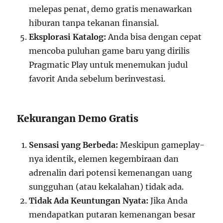
melepas penat, demo gratis menawarkan
hiburan tanpa tekanan finansial.
Eksplorasi Katalog:
Anda bisa dengan cepat
mencoba puluhan game baru yang dirilis
Pragmatic Play untuk menemukan judul
favorit Anda sebelum berinvestasi.
Kekurangan Demo Gratis
Sensasi yang Berbeda:
Meskipun gameplay-
nya identik, elemen kegembiraan dan
adrenalin dari potensi kemenangan uang
sungguhan (atau kekalahan) tidak ada.
Tidak Ada Keuntungan Nyata:
Jika Anda
mendapatkan putaran kemenangan besar