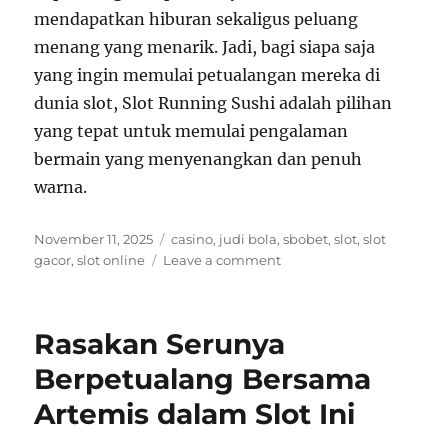
mendapatkan hiburan sekaligus peluang
menang yang menarik. Jadi, bagi siapa saja
yang ingin memulai petualangan mereka di
dunia slot, Slot Running Sushi adalah pilihan
yang tepat untuk memulai pengalaman
bermain yang menyenangkan dan penuh
warna.
Posted
Tags
November 11, 2025
casino
,
judi bola
,
sbobet
,
slot
,
slot
on
on
gacor
,
slot online
Leave a comment
Slot
Running
Sushi:
Rasakan Serunya
Game
Slot
Berpetualang Bersama
yang
Artemis dalam Slot Ini
Mudah
Dimainkan