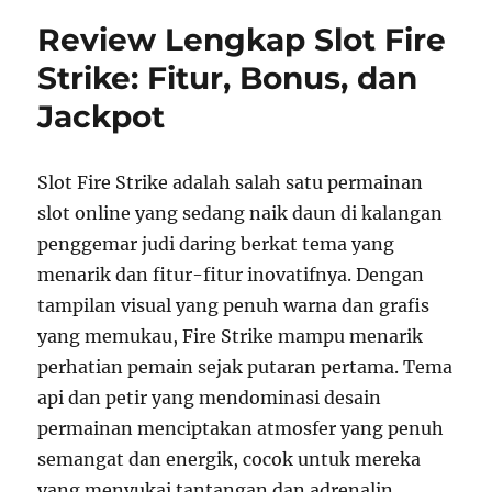
Lebih
Review Lengkap Slot Fire
Baik:
Demo
Strike: Fitur, Bonus, dan
Gratis
Jackpot
atau
Langsung
Bermain
di
Slot Fire Strike adalah salah satu permainan
Game
slot online yang sedang naik daun di kalangan
Pragmatic?
penggemar judi daring berkat tema yang
menarik dan fitur-fitur inovatifnya. Dengan
tampilan visual yang penuh warna dan grafis
yang memukau, Fire Strike mampu menarik
perhatian pemain sejak putaran pertama. Tema
api dan petir yang mendominasi desain
permainan menciptakan atmosfer yang penuh
semangat dan energik, cocok untuk mereka
yang menyukai tantangan dan adrenalin