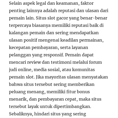
Selain aspek legal dan keamanan, faktor
penting lainnya adalah reputasi dan ulasan dari
pemain lain. Situs slot gacor yang benar-benar
terpercaya biasanya memiliki reputasi baik di
kalangan pemain dan sering mendapatkan
ulasan positif mengenai keadilan permainan,
kecepatan pembayaran, serta layanan
pelanggan yang responsif. Pemain dapat
mencari review dan testimoni melalui forum
judi online, media sosial, atau komunitas
pemain slot. Jika mayoritas ulasan menyatakan
bahwa situs tersebut sering memberikan
peluang menang, memiliki fitur bonus
menarik, dan pembayaran cepat, maka situs
tersebut layak untuk dipertimbangkan.
Sebaliknya, hindari situs yang sering