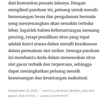
dari komunitas pemain lainnya. Dengan
mengikuti panduan ini, peluang untuk meraih
kemenangan besar dan pengalaman bermain
yang menyenangkan akan semakin terbuka
lebar. Ingatlah bahwa keberuntungan memang
penting, tetapi pemilihan situs yang tepat
adalah kunci utama dalam meraih kesuksesan
dalam permainan slot online. Semoga panduan
ini membantu Anda dalam menemukan situs
slot gacor terbaik dan terpercaya, sehingga
dapat meningkatkan peluang meraih
kemenangan dan keuntungan maksimal.
Posted
Tags
November 12, 2025
casino
,
judi bola
,
sbobet
,
slot
,
slot
on
on
gacor
,
slot online
Leave a comment
Panduan
Lengkap