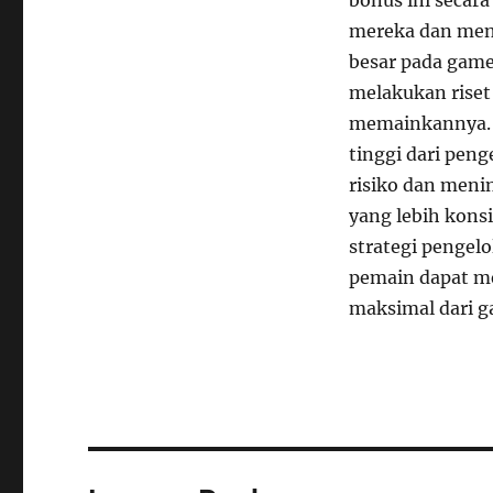
bonus ini secar
mereka dan men
besar pada game 
melakukan riset
memainkannya. 
tinggi dari pe
risiko dan men
yang lebih kons
strategi pengel
pemain dapat m
maksimal dari g