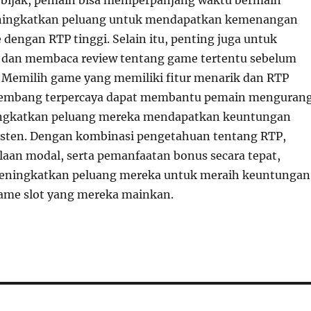
a bijak, pemain bisa memperpanjang waktu bermain
ingkatkan peluang untuk mendapatkan kemenangan
dengan RTP tinggi. Selain itu, penting juga untuk
 dan membaca review tentang game tertentu sebelum
Memilih game yang memiliki fitur menarik dan RTP
ngembang terpercaya dapat membantu pemain mengurang
ingkatkan peluang mereka mendapatkan keuntungan
isten. Dengan kombinasi pengetahuan tentang RTP,
olaan modal, serta pemanfaatan bonus secara tepat,
eningkatkan peluang mereka untuk meraih keuntungan
ame slot yang mereka mainkan.