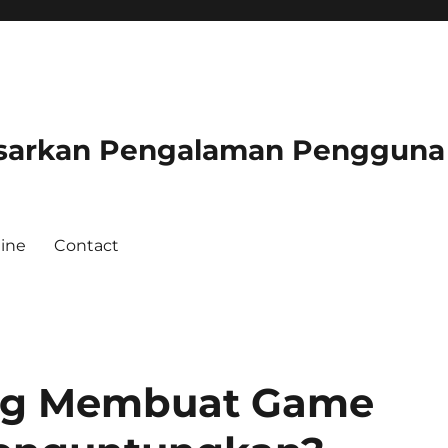
dasarkan Pengalaman Pengguna
line
Contact
ang Membuat Game