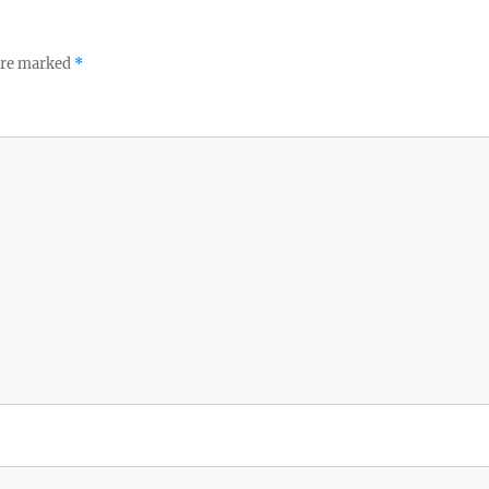
 are marked
*