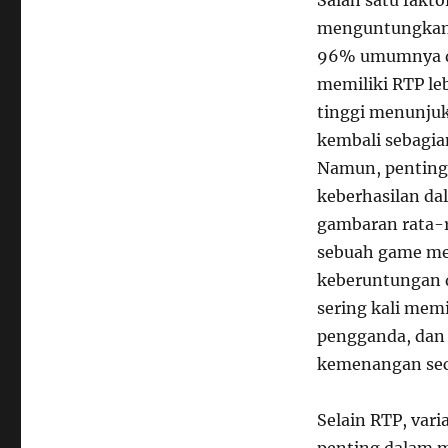
Salah satu fakt
menguntungkan a
96% umumnya di
memiliki RTP le
tinggi menunjuk
kembali sebagia
Namun, penting
keberhasilan da
gambaran rata-r
sebuah game mem
keberuntungan d
sering kali memi
pengganda, dan 
kemenangan seca
Selain RTP, vari