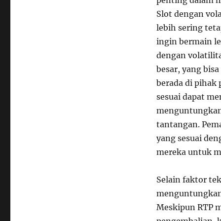
penting dalam m
Slot dengan vo
lebih sering tet
ingin bermain le
dengan volatili
besar, yang bis
berada di pihak 
sesuai dapat me
menguntungkan s
tantangan. Pema
yang sesuai de
mereka untuk m
Selain faktor te
menguntungkan a
Meskipun RTP 