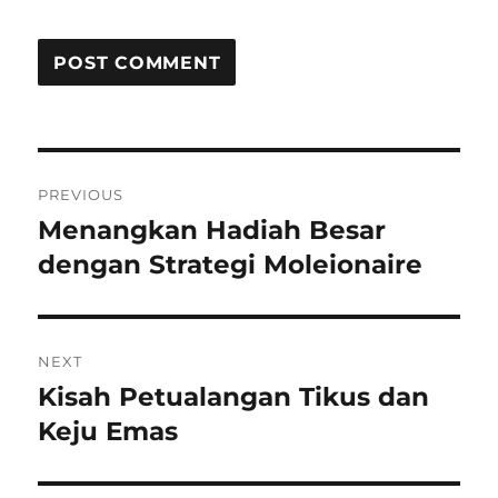
Post
PREVIOUS
navigation
Menangkan Hadiah Besar
Previous
post:
dengan Strategi Moleionaire
NEXT
Kisah Petualangan Tikus dan
Next
post:
Keju Emas