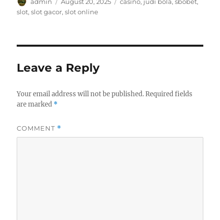
Author
Posted
Tags
admin
August 20, 2025
casino
,
judi bola
,
sbobet
,
on
slot
,
slot gacor
,
slot online
Leave a Reply
Your email address will not be published.
Required fields
are marked
*
COMMENT
*