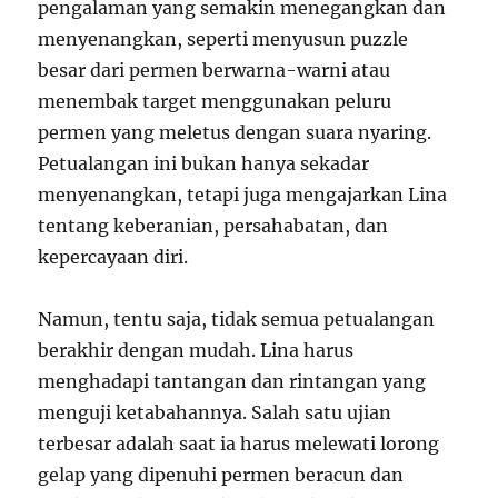
pengalaman yang semakin menegangkan dan
menyenangkan, seperti menyusun puzzle
besar dari permen berwarna-warni atau
menembak target menggunakan peluru
permen yang meletus dengan suara nyaring.
Petualangan ini bukan hanya sekadar
menyenangkan, tetapi juga mengajarkan Lina
tentang keberanian, persahabatan, dan
kepercayaan diri.
Namun, tentu saja, tidak semua petualangan
berakhir dengan mudah. Lina harus
menghadapi tantangan dan rintangan yang
menguji ketabahannya. Salah satu ujian
terbesar adalah saat ia harus melewati lorong
gelap yang dipenuhi permen beracun dan