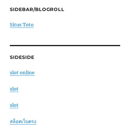
SIDEBAR/BLOGROLL
Situs Toto
SIDESIDE
slot online
slot
slot
สล็อตเว็บตรง