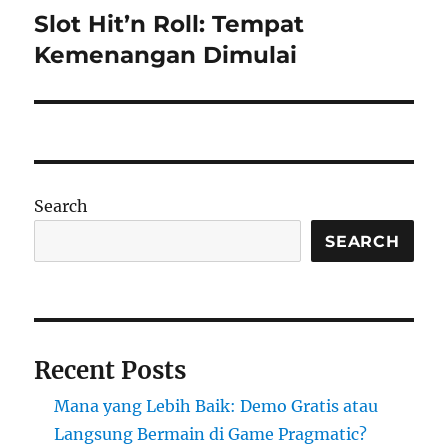
Slot Hit’n Roll: Tempat
Next
post:
Kemenangan Dimulai
Search
SEARCH
Recent Posts
Mana yang Lebih Baik: Demo Gratis atau
Langsung Bermain di Game Pragmatic?