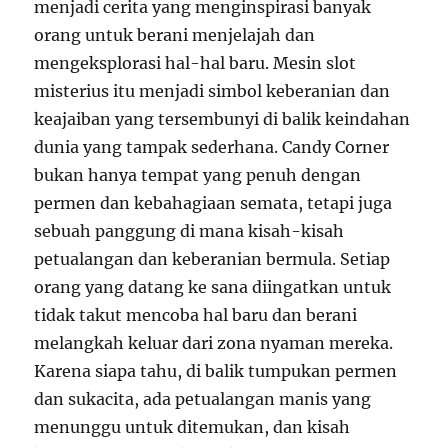
menjadi cerita yang menginspirasi banyak
orang untuk berani menjelajah dan
mengeksplorasi hal-hal baru. Mesin slot
misterius itu menjadi simbol keberanian dan
keajaiban yang tersembunyi di balik keindahan
dunia yang tampak sederhana. Candy Corner
bukan hanya tempat yang penuh dengan
permen dan kebahagiaan semata, tetapi juga
sebuah panggung di mana kisah-kisah
petualangan dan keberanian bermula. Setiap
orang yang datang ke sana diingatkan untuk
tidak takut mencoba hal baru dan berani
melangkah keluar dari zona nyaman mereka.
Karena siapa tahu, di balik tumpukan permen
dan sukacita, ada petualangan manis yang
menunggu untuk ditemukan, dan kisah