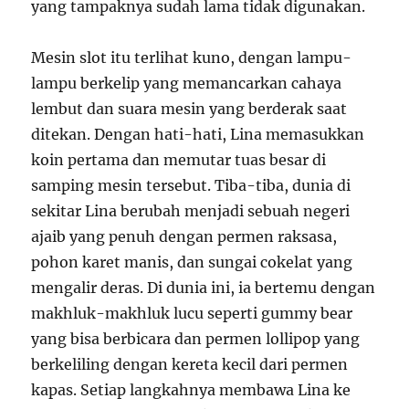
yang tampaknya sudah lama tidak digunakan.
Mesin slot itu terlihat kuno, dengan lampu-
lampu berkelip yang memancarkan cahaya
lembut dan suara mesin yang berderak saat
ditekan. Dengan hati-hati, Lina memasukkan
koin pertama dan memutar tuas besar di
samping mesin tersebut. Tiba-tiba, dunia di
sekitar Lina berubah menjadi sebuah negeri
ajaib yang penuh dengan permen raksasa,
pohon karet manis, dan sungai cokelat yang
mengalir deras. Di dunia ini, ia bertemu dengan
makhluk-makhluk lucu seperti gummy bear
yang bisa berbicara dan permen lollipop yang
berkeliling dengan kereta kecil dari permen
kapas. Setiap langkahnya membawa Lina ke