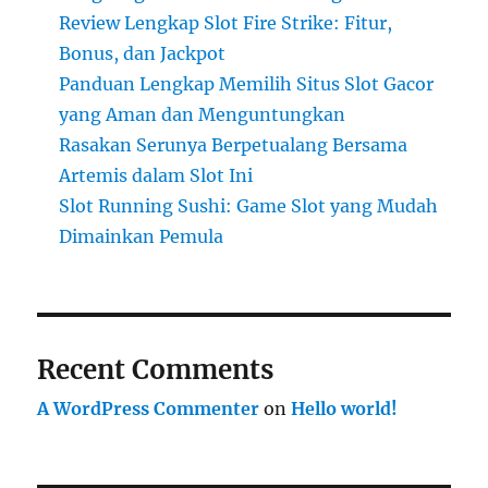
Review Lengkap Slot Fire Strike: Fitur,
Bonus, dan Jackpot
Panduan Lengkap Memilih Situs Slot Gacor
yang Aman dan Menguntungkan
Rasakan Serunya Berpetualang Bersama
Artemis dalam Slot Ini
Slot Running Sushi: Game Slot yang Mudah
Dimainkan Pemula
Recent Comments
A WordPress Commenter
on
Hello world!