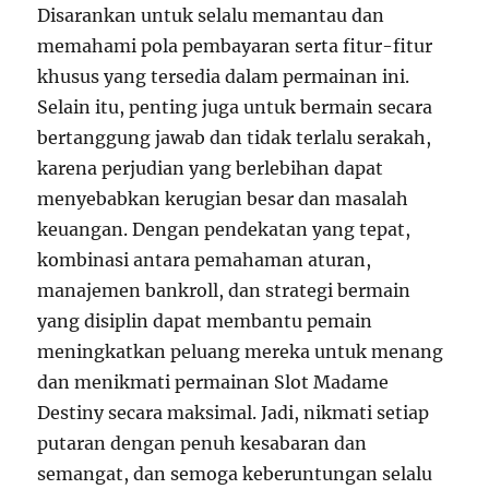
Disarankan untuk selalu memantau dan
memahami pola pembayaran serta fitur-fitur
khusus yang tersedia dalam permainan ini.
Selain itu, penting juga untuk bermain secara
bertanggung jawab dan tidak terlalu serakah,
karena perjudian yang berlebihan dapat
menyebabkan kerugian besar dan masalah
keuangan. Dengan pendekatan yang tepat,
kombinasi antara pemahaman aturan,
manajemen bankroll, dan strategi bermain
yang disiplin dapat membantu pemain
meningkatkan peluang mereka untuk menang
dan menikmati permainan Slot Madame
Destiny secara maksimal. Jadi, nikmati setiap
putaran dengan penuh kesabaran dan
semangat, dan semoga keberuntungan selalu