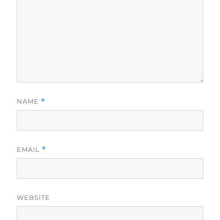
NAME
*
EMAIL
*
WEBSITE