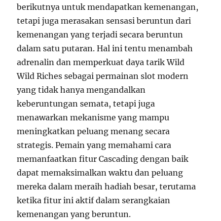
berikutnya untuk mendapatkan kemenangan,
tetapi juga merasakan sensasi beruntun dari
kemenangan yang terjadi secara beruntun
dalam satu putaran. Hal ini tentu menambah
adrenalin dan memperkuat daya tarik Wild
Wild Riches sebagai permainan slot modern
yang tidak hanya mengandalkan
keberuntungan semata, tetapi juga
menawarkan mekanisme yang mampu
meningkatkan peluang menang secara
strategis. Pemain yang memahami cara
memanfaatkan fitur Cascading dengan baik
dapat memaksimalkan waktu dan peluang
mereka dalam meraih hadiah besar, terutama
ketika fitur ini aktif dalam serangkaian
kemenangan yang beruntun.