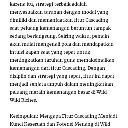
karena itu, strategi terbaik adalah
menyesuaikan taruhan dengan modal yang
dimiliki dan memanfaatkan fitur Cascading
saat peluang kemenangan beruntun tampak
sedang berlangsung. Seiring waktu, pemain
akan mulai mengenali pola dan mendapatkan
intuisi kapan saat yang tepat untuk
meningkatkan taruhan guna memaksimalkan
kemenangan dari fitur Cascading. Dengan
disiplin dan strategi yang tepat, fitur ini dapat
menjadi senjata ampuh dalam meningkatkan
peluang meraih kemenangan besar di Wild
Wild Riches.
Kesimpulan: Mengapa Fitur Cascading Menjadi
Kunci Keseruan dan Potensi Menang di Wild