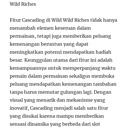
Wild Riches
Fitur Cascading di Wild Wild Riches tidak hanya
menambah elemen keseruan dalam
permainan, tetapi juga memberikan peluang
kemenangan beruntun yang dapat
meningkatkan potensi mendapatkan hadiah
besar. Keunggulan utama dari fitur ini adalah
kemampuannya untuk memperpanjang waktu
pemain dalam permainan sekaligus membuka
peluang mendapatkan kemenangan tambahan
tanpa harus memutar gulungan lagi. Dengan
visual yang menarik dan mekanisme yang
inovatif, Cascading menjadi salah satu fitur
yang disukai karena mampu memberikan
sensasi dinamika yang berbeda dari slot