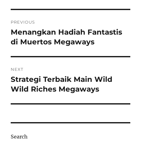
Post
PREVIOUS
navigation
Menangkan Hadiah Fantastis
Previous
post:
di Muertos Megaways
NEXT
Strategi Terbaik Main Wild
Next
post:
Wild Riches Megaways
Search