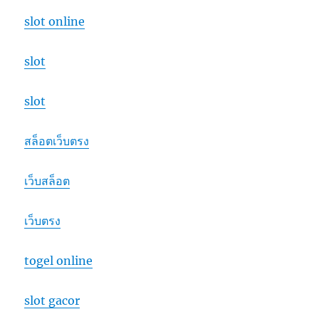
slot online
slot
slot
สล็อตเว็บตรง
เว็บสล็อต
เว็บตรง
togel online
slot gacor