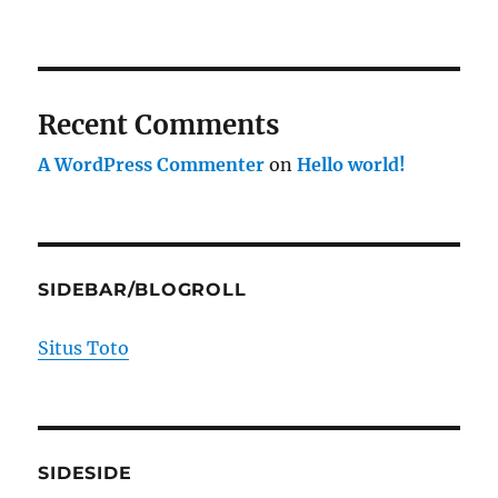
Recent Comments
A WordPress Commenter
on
Hello world!
SIDEBAR/BLOGROLL
Situs Toto
SIDESIDE