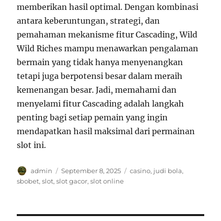
memberikan hasil optimal. Dengan kombinasi
antara keberuntungan, strategi, dan
pemahaman mekanisme fitur Cascading, Wild
Wild Riches mampu menawarkan pengalaman
bermain yang tidak hanya menyenangkan
tetapi juga berpotensi besar dalam meraih
kemenangan besar. Jadi, memahami dan
menyelami fitur Cascading adalah langkah
penting bagi setiap pemain yang ingin
mendapatkan hasil maksimal dari permainan
slot ini.
Author
Posted
Tags
admin
September 8, 2025
casino
,
judi bola
,
on
sbobet
,
slot
,
slot gacor
,
slot online