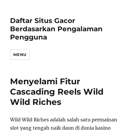
Daftar Situs Gacor
Berdasarkan Pengalaman
Pengguna
MENU
Menyelami Fitur
Cascading Reels Wild
Wild Riches
Wild Wild Riches adalah salah satu permainan
slot yang tengah naik daun di dunia kasino