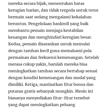
mereka secara bijak, menentukan batas
kerugian harian, dan tidak tergoda untuk terus
bermain saat sedang mengalami kekalahan
beruntun. Pengelolaan bankroll yang baik
membantu pemain menjaga kestabilan
keuangan dan menghindari kerugian besar.
Kedua, pemain disarankan untuk memulai
dengan taruhan kecil guna memahami pola
permainan dan frekuensi kemenangan. Setelah
merasa cukup yakin, barulah mereka bisa
meningkatkan taruhan secara bertahap sesuai
dengan kondisi kemenangan dan modal yang
dimiliki. Ketiga, manfaatkan fitur bonus dan
putaran gratis sebanyak mungkin. Mesin ini
biasanya menyediakan fitur-fitur tersebut
yang dapat meningkatkan peluang