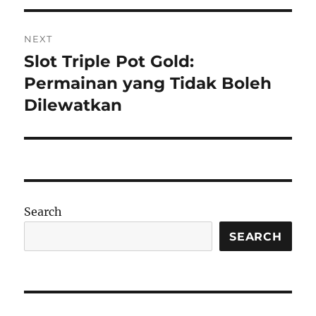
NEXT
Slot Triple Pot Gold:
Next
post:
Permainan yang Tidak Boleh
Dilewatkan
Search
SEARCH