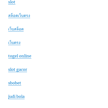
slot
สล็อตเว็บตรง
เว็บสล็อต
เว็บตรง
togel online
slot gacor
sbobet
judi bola