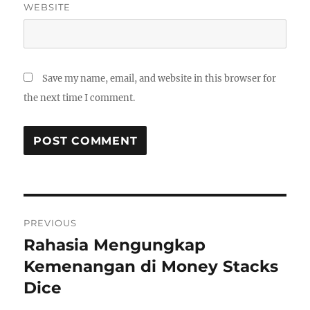
WEBSITE
Save my name, email, and website in this browser for
the next time I comment.
Post
PREVIOUS
navigation
Rahasia Mengungkap
Previous
post:
Kemenangan di Money Stacks
Dice