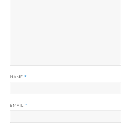
NAME
*
EMAIL
*