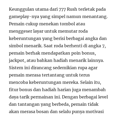
Keunggulan utama dari 777 Rush terletak pada
gameplay-nya yang simpel namun menantang.
Pemain cukup menekan tombol atau
menggeser layar untuk memutar roda
keberuntungan yang berisi berbagai angka dan
simbol menarik. Saat roda berhenti di angka 7,
pemain berhak mendapatkan poin bonus,
jackpot, atau bahkan hadiah menarik lainnya.
Sistem ini dirancang sedemikian rupa agar
pemain merasa tertantang untuk terus
mencoba keberuntungan mereka. Selain itu,
fitur bonus dan hadiah harian juga menambah
daya tarik permainan ini. Dengan berbagai level
dan tantangan yang berbeda, pemain tidak
akan merasa bosan dan selalu punya motivasi