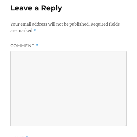
Leave a Reply
Your email address will not be published.
Required fields
are marked
*
COMMENT
*